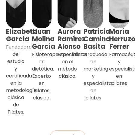
Elizabeth
Juan
Aurora
Patricia
María
García
Molina
Ramírez
Camino
Herruz
García
Alonso
Basita
Ferrer
Fundadora
del
Fisioterapeuta.
Especialista
Técnico
Graduada
Farmacéut
estudio
en
en el
en
y
y
dietética.
método
marketing
especialis
certificada
Experto
clásico.
y
en
en la
en
especialista
pilates
metodología
Pilates
en
clásica
clásico.
pilates
de
Pilates.