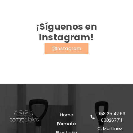
¡Síguenos en
Instagram!
Instagram
958 25 42 63
Home
- 600267711
Fórmate
C. Martínez
El estudio