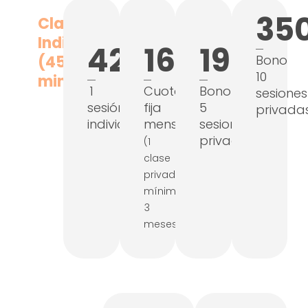
35
Clases
Individuales
42€
160€
190€
(45
Bono
10
minutos)
1
Cuota
Bono
sesiones
sesión
fija
5
privada
individual
mensual
sesiones
privadas
(1
clase
privada/semana,
mínimo
3
meses)